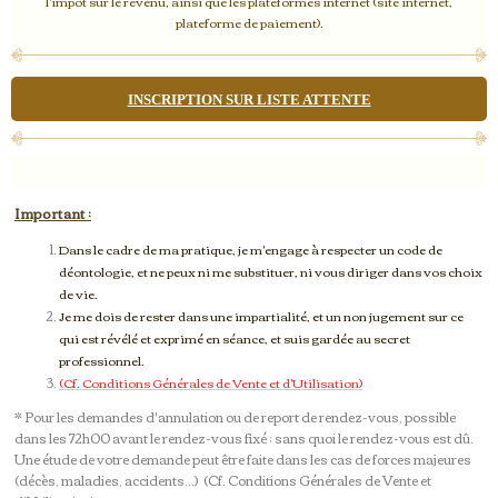
l'impôt sur le revenu, ainsi que les plateformes internet (site internet,
plateforme de paiement).
INSCRIPTION SUR LISTE ATTENTE
Important :
Dans le cadre de ma pratique, je m'engage à respecter un code de
déontologie, et ne peux ni me substituer, ni vous diriger dans vos choix
de vie.
Je me dois de rester dans une impartialité, et un non jugement sur ce
qui est révélé et exprimé en séance, et suis gardée au secret
professionnel.
(Cf. Conditions Générales de Vente et d'Utilisation)
* Pour les demandes d'annulation ou de report de rendez-vous, possible
dans les 72h00 avant le rendez-vous fixé ; sans quoi le rendez-vous est dû.
Une étude de votre demande peut être faite dans les cas de forces majeures
(décès, maladies, accidents...) (Cf. Conditions Générales de Vente et