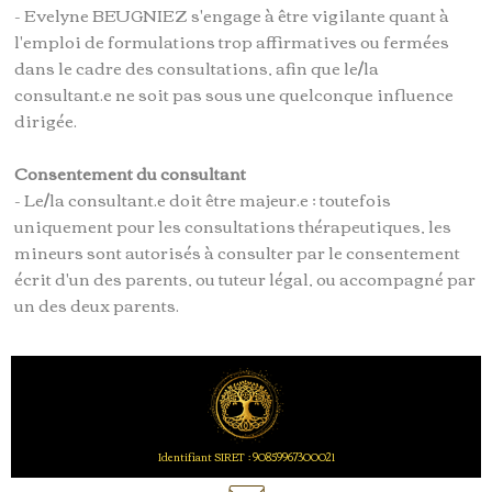
- Evelyne BEUGNIEZ s'engage à être vigilante quant à
l'emploi de formulations trop affirmatives ou fermées
dans le cadre des consultations, afin que le/la
consultant.e ne soit pas sous une quelconque influence
dirigée.
Consentement du consultant
- Le/la consultant.e doit être majeur.e ; toutefois
uniquement pour les consultations thérapeutiques, les
mineurs sont autorisés à consulter par le consentement
écrit d'un des parents, ou tuteur légal, ou accompagné par
un des deux parents.
Identifiant SIRET : 90859967300021